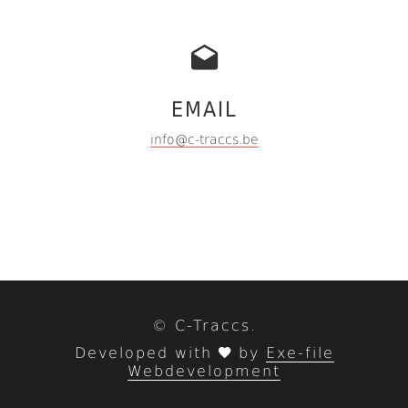
EMAIL
info@c-traccs.be
© C-Traccs.
Developed with
by
Exe-file
Webdevelopment