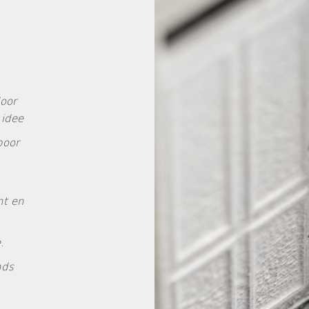
door
 idee
poor
ht en
.
nds