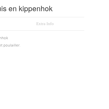
is en kippenhok
Extra Info
enhok
 poulailler.