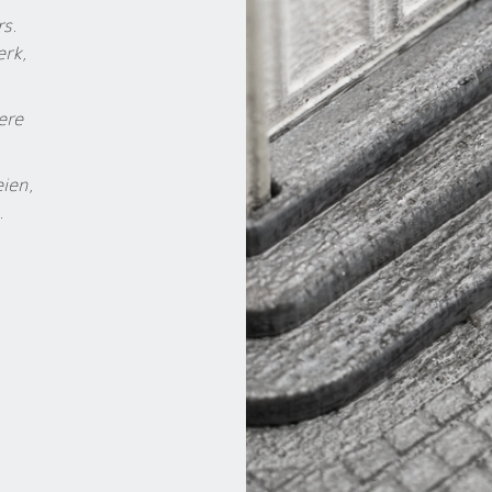
s.
erk,
ere
eien,
.